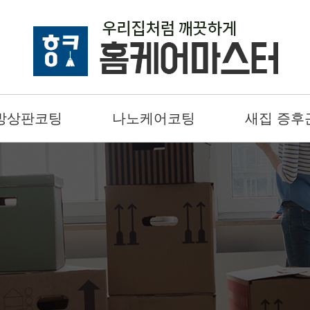
방상판코팅
나노케어코팅
새집 증후