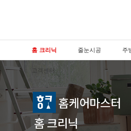
홈 크리닉
줄눈시공
주
고객센터