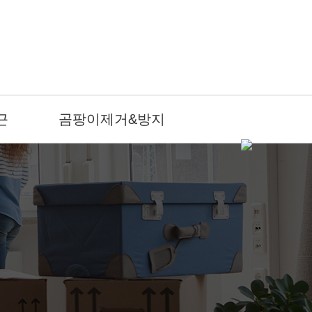
근
곰팡이제거&방지